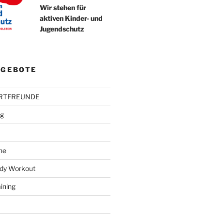
Wir stehen für
aktiven Kinder- und
Jugendschutz
GEBOTE
ORTFREUNDE
ng
he
ody Workout
aining