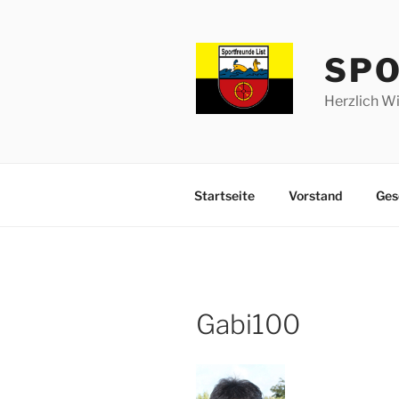
Zum
Inhalt
springen
SPO
Herzlich W
Startseite
Vorstand
Ges
Gabi100